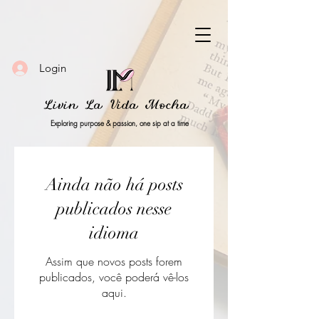
Login
Livin La Vida Mocha
Exploring purpose & passion, one sip at a time
Ainda não há posts
publicados nesse
idioma
Assim que novos posts forem
publicados, você poderá vê-los
aqui.